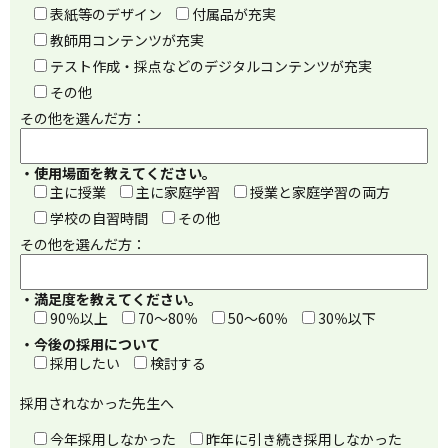
表紙等のデザイン
付属品が充実
教師用コンテンツが充実
テスト作成・採点などのデジタルコンテンツが充実
その他
その他を選んだ方：
・使用場面を教えてください。
主に授業
主に家庭学習
授業と家庭学習の両方
学校の自習時間
その他
その他を選んだ方：
・満足度を教えてください。
90％以上
70～80％
50～60％
30％以下
・今後の採用について
採用したい
検討する
採用されなかった先生へ
今年採用しなかった
昨年に引き続き採用しなかった