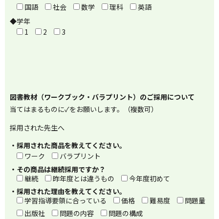
国語
社会
数学
理科
英語
◆学年
1
2
3
図書教材（ワークブック・バラプリント）のご採用について
当てはまるものに✓をお願いします。（複数可）
採用された先生へ
・採用された商品を教えてください。
ワーク
バラプリント
・その商品は継続採用ですか？
継続
昨年度とは違うもの
今年度初めて
・採用された理由を教えてください。
学習指導要領に合っている
価格
難易度
問題量
出版社
問題の内容
問題の構成